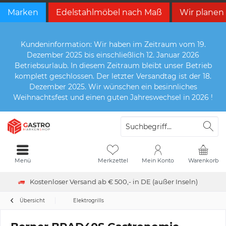
Marken
Edelstahlmöbel nach Maß
Wir planen
Kundeninformation: Wir haben im Zeitraum vom 19.
Dezember 2025 bis einschließlich 12. Januar 2026
Betriebsurlaub. In diesem Zeitraum bleibt unser Betrieb
komplett geschlossen. Der letzter Versandtag ist der 18.
Dezember 2025. Wir wünschen ein besinnliches
Weihnachtsfest und einen guten Jahreswechsel in 2026 !
Menü
Merkzettel
Mein Konto
Warenkorb
Kostenloser Versand ab € 500,- in DE (außer Inseln)
Übersicht
Elektrogrills