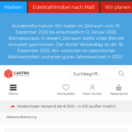
Marken
Edelstahlmöbel nach Maß
Wir planen
Kundeninformation: Wir haben im Zeitraum vom 19.
Dezember 2025 bis einschließlich 12. Januar 2026
Betriebsurlaub. In diesem Zeitraum bleibt unser Betrieb
komplett geschlossen. Der letzter Versandtag ist der 18.
Dezember 2025. Wir wünschen ein besinnliches
Weihnachtsfest und einen guten Jahreswechsel in 2026 !
Menü
Merkzettel
Mein Konto
Warenkorb
Kostenloser Versand ab € 500,- in DE (außer Inseln)
Wasseraufbereitung