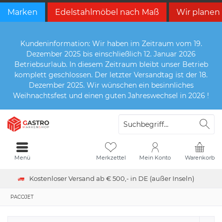
Marken
Edelstahlmöbel nach Maß
Wir planen
Kundeninformation: Wir haben im Zeitraum vom 19.
Dezember 2025 bis einschließlich 12. Januar 2026
Betriebsurlaub. In diesem Zeitraum bleibt unser Betrieb
komplett geschlossen. Der letzter Versandtag ist der 18.
Dezember 2025. Wir wünschen ein besinnliches
Weihnachtsfest und einen guten Jahreswechsel in 2026 !
Menü
Merkzettel
Mein Konto
Warenkorb
Kostenloser Versand ab € 500,- in DE (außer Inseln)
PACOJET