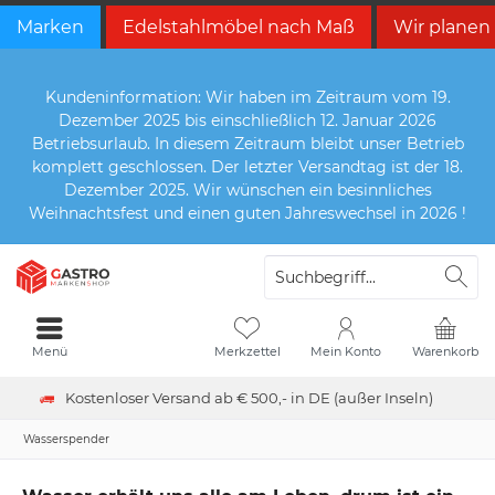
Marken
Edelstahlmöbel nach Maß
Wir planen
Kundeninformation: Wir haben im Zeitraum vom 19.
Dezember 2025 bis einschließlich 12. Januar 2026
Betriebsurlaub. In diesem Zeitraum bleibt unser Betrieb
komplett geschlossen. Der letzter Versandtag ist der 18.
Dezember 2025. Wir wünschen ein besinnliches
Weihnachtsfest und einen guten Jahreswechsel in 2026 !
Menü
Merkzettel
Mein Konto
Warenkorb
Kostenloser Versand ab € 500,- in DE (außer Inseln)
Wasserspender