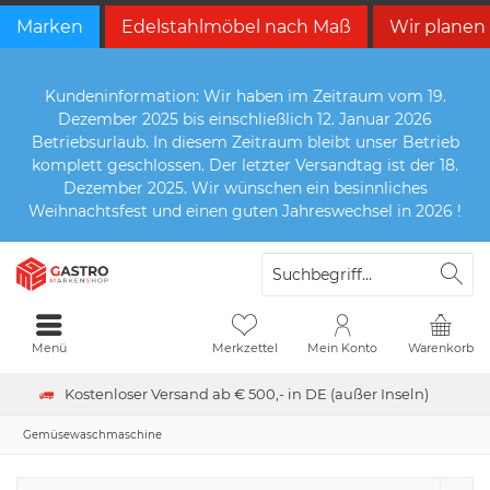
Marken
Edelstahlmöbel nach Maß
Wir planen
Kundeninformation: Wir haben im Zeitraum vom 19.
Dezember 2025 bis einschließlich 12. Januar 2026
Betriebsurlaub. In diesem Zeitraum bleibt unser Betrieb
komplett geschlossen. Der letzter Versandtag ist der 18.
Dezember 2025. Wir wünschen ein besinnliches
Weihnachtsfest und einen guten Jahreswechsel in 2026 !
Menü
Merkzettel
Mein Konto
Warenkorb
Kostenloser Versand ab € 500,- in DE (außer Inseln)
Gemüsewaschmaschine