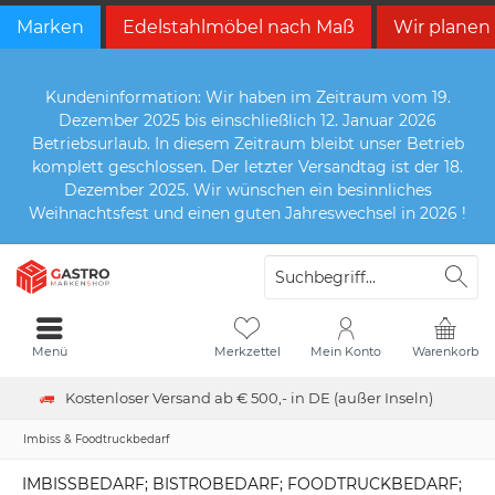
Marken
Edelstahlmöbel nach Maß
Wir planen
Kundeninformation: Wir haben im Zeitraum vom 19.
Dezember 2025 bis einschließlich 12. Januar 2026
Betriebsurlaub. In diesem Zeitraum bleibt unser Betrieb
komplett geschlossen. Der letzter Versandtag ist der 18.
Dezember 2025. Wir wünschen ein besinnliches
Weihnachtsfest und einen guten Jahreswechsel in 2026 !
Menü
Merkzettel
Mein Konto
Warenkorb
Kostenloser Versand ab € 500,- in DE (außer Inseln)
Imbiss & Foodtruckbedarf
IMBISSBEDARF; BISTROBEDARF; FOODTRUCKBEDARF;