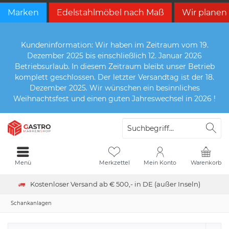
Marken
Edelstahlmöbel nach Maß
Wir planen
Kundeninformation: Wir haben im Zeitraum vom 19.
Dezember 2025 bis einschließlich 12. Januar 2026
Betriebsurlaub. In diesem Zeitraum bleibt unser Betrieb
komplett geschlossen. Der letzter Versandtag ist der 18.
Dezember 2025. Wir wünschen ein besinnliches
Weihnachtsfest und einen guten Jahreswechsel in 2026 !
Menü
Merkzettel
Mein Konto
Warenkorb
Kostenloser Versand ab € 500,- in DE (außer Inseln)
Schankanlagen