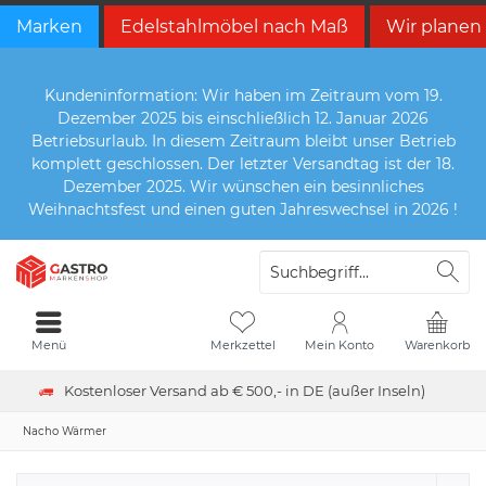
Marken
Edelstahlmöbel nach Maß
Wir planen
Kundeninformation: Wir haben im Zeitraum vom 19.
Dezember 2025 bis einschließlich 12. Januar 2026
Betriebsurlaub. In diesem Zeitraum bleibt unser Betrieb
komplett geschlossen. Der letzter Versandtag ist der 18.
Dezember 2025. Wir wünschen ein besinnliches
Weihnachtsfest und einen guten Jahreswechsel in 2026 !
Menü
Merkzettel
Mein Konto
Warenkorb
Kostenloser Versand ab € 500,- in DE (außer Inseln)
Nacho Wärmer