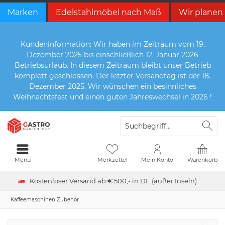
Marken
Edelstahlmöbel nach Maß
Wir planen
Kundeninformation: Wir haben im Zeitraum vom 19.
Dezember 2025 bis einschließlich 12. Januar 2026
Betriebsurlaub. In diesem Zeitraum bleibt unser Betrieb
komplett geschlossen. Der letzter Versandtag ist der 18.
Dezember 2025. Wir wünschen ein besinnliches
Weihnachtsfest und einen guten Jahreswechsel in 2026 !
Menü
Merkzettel
Mein Konto
Warenkorb
Kostenloser Versand ab € 500,- in DE (außer Inseln)
Kaffeemaschinen Zubehör