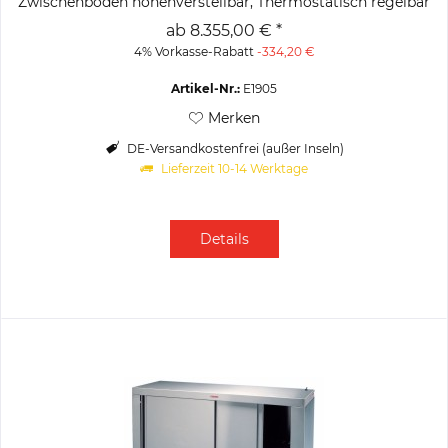
Zwischenboden höhenverstellbar, Thermostatisch regelbar
von 30–85 °C, E.-Anschluss:...
ab 8.355,00 € *
4% Vorkasse-Rabatt
-334,20 €
Artikel-Nr.:
E1905
Merken
DE-Versandkostenfrei (außer Inseln)
Lieferzeit 10-14 Werktage
Details