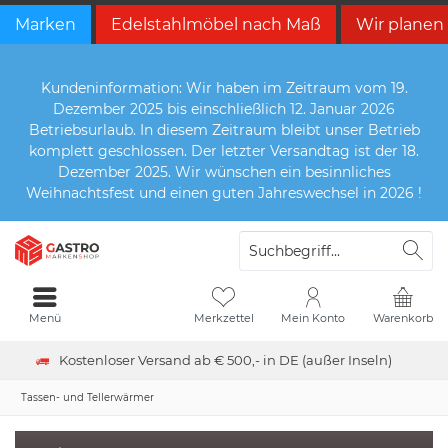
Marken
Edelstahlmöbel nach Maß
Wir planen
Kundeninformation: Wir haben im Zeitraum vom 19.
Dezember 2025 bis einschließlich 12. Januar 2026
Betriebsurlaub. In diesem Zeitraum bleibt unser Betrieb
komplett geschlossen. Der letzter Versandtag ist der 18.
Dezember 2025. Wir wünschen ein besinnliches
Weihnachtsfest und einen guten Jahreswechsel in 2026 !
Menü
Merkzettel
Mein Konto
Warenkorb
Kostenloser Versand ab € 500,- in DE (außer Inseln)
Tassen- und Tellerwärmer