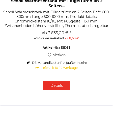
Scholl Wärmeschrank mit Flügeltüren an 2
Seiten...
Scholl Wärmeschrank mit Flügeltüren an 2 Seiten Tiefe 600-
800mm Länge 600-1000 mm, Produktdetails:
Chromnickelstahl 18/10, Mit Fußgestell 150 mm,
Zwischenboden höhenverstellbar, Thermostatisch regelbar
von 30–85 °C, E.-Anschluss: 0,7 bis...
ab 3.635,00 € *
4% Vorkasse-Rabatt
-168,60 €
Artikel-Nr.:
E1101.T
Merken
DE-Versandkostenfrei (außer Inseln)
Lieferzeit 10-14 Werktage
Details