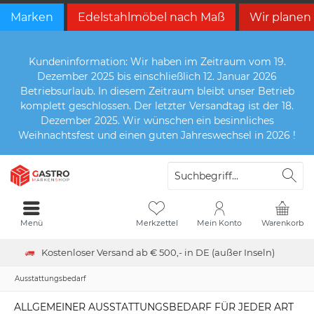
Marken
Edelstahlmöbel nach Maß
Wir planen
Kundeninformation: Wir haben im Zeitraum vom 19.
Dezember 2025 bis einschließlich 12. Januar 2026
Betriebsurlaub. In diesem Zeitraum bleibt unser Betrieb
komplett geschlossen. Der letzter Versandtag ist der 18.
Dezember 2025. Wir wünschen ein besinnliches
Weihnachtsfest und einen guten Jahreswechsel in 2026 !
Menü
Merkzettel
Mein Konto
Warenkorb
Kostenloser Versand ab € 500,- in DE (außer Inseln)
Ausstattungsbedarf
ALLGEMEINER AUSSTATTUNGSBEDARF FÜR JEDER ART