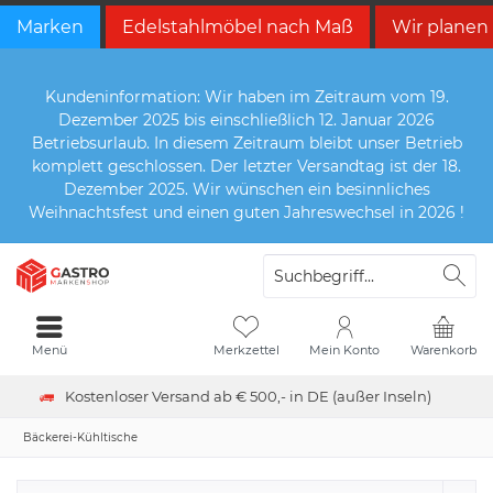
Marken
Edelstahlmöbel nach Maß
Wir planen
Kundeninformation: Wir haben im Zeitraum vom 19.
Dezember 2025 bis einschließlich 12. Januar 2026
Betriebsurlaub. In diesem Zeitraum bleibt unser Betrieb
komplett geschlossen. Der letzter Versandtag ist der 18.
Dezember 2025. Wir wünschen ein besinnliches
Weihnachtsfest und einen guten Jahreswechsel in 2026 !
Menü
Merkzettel
Mein Konto
Warenkorb
Kostenloser Versand ab € 500,- in DE (außer Inseln)
Bäckerei-Kühltische