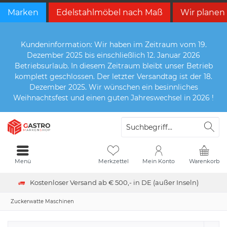
Marken
Edelstahlmöbel nach Maß
Wir planen
Kundeninformation: Wir haben im Zeitraum vom 19.
Dezember 2025 bis einschließlich 12. Januar 2026
Betriebsurlaub. In diesem Zeitraum bleibt unser Betrieb
komplett geschlossen. Der letzter Versandtag ist der 18.
Dezember 2025. Wir wünschen ein besinnliches
Weihnachtsfest und einen guten Jahreswechsel in 2026 !
Menü
Merkzettel
Mein Konto
Warenkorb
Kostenloser Versand ab € 500,- in DE (außer Inseln)
Zuckerwatte Maschinen