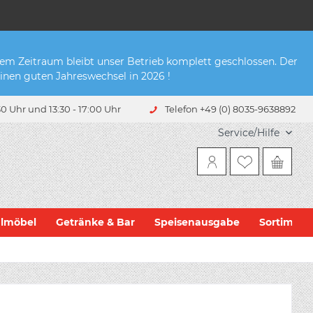
sem Zeitraum bleibt unser Betrieb komplett geschlossen. Der
inen guten Jahreswechsel in 2026 !
0 Uhr und 13:30 - 17:00 Uhr
Telefon +49 (0) 8035-9638892
Service/Hilfe
hlmöbel
Getränke & Bar
Speisenausgabe
Sortiment