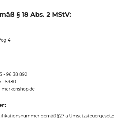
äß § 18 Abs. 2 MStV:
eg 4
5 -
96 38 892
5 - 5980
o-markenshop.de
r:
tifikationsnummer gemäß §27 a Umsatzsteuergesetz: