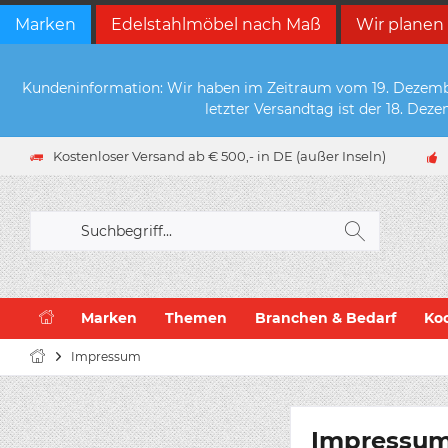
Marken
Edelstahlmöbel nach Maß
Wir planen
Kundeninformation: Wir haben im Zeitraum vom 19. Dezember 
letzter Versandtag ist der 18. De
Kostenloser Versand ab € 500,- in DE (außer Inseln)
Marken
Themen
Branchen & Bedarf
Ko
Impressum
Impressu