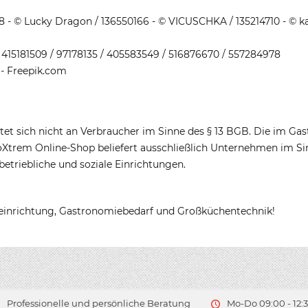
28 - © Lucky Dragon / 136550166 - © VICUSCHKA / 135214710 - © 
 415181509 / 97178135 / 405583549 / 516876670 / 557284978
 - Freepik.com
tet sich nicht an Verbraucher im Sinne des § 13 BGB. Die im Ga
oXtrem Online-Shop beliefert ausschließlich Unternehmen im Sin
betriebliche und soziale Einrichtungen.
oeinrichtung, Gastronomiebedarf und Großküchentechnik!
Professionelle und persönliche Beratung
Mo-Do 09:00 - 12:3