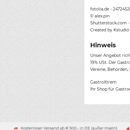
fotolia.de - 247245
© alex.pin
Shutterstock.com -
Created by Kstudio
Hinweis
Unser Angebot rich
19% USt. Der Gastr
Vereine, Behörden, 
GastroXtrem
Ihr Shop für Gastr
Kostenloser Versand ab € 500,- in DE (außer Inseln)