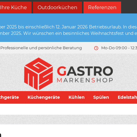
 Ihre Küche
Outdoorküchen
Referenzen
2025 bis einschließlich 12. Januar 2026 Betriebsurlaub. In die
zember 2025. Wir wünschen ein besinnliches Weihnachtsfest und e
Professionelle und persönliche Beratung
Mo-Do 09:00 - 12:3
chgeräte
Küchengeräte
Kühlen
Spülen
Edelsta
m