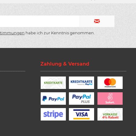
stimmungen
habe ich zur Kenntnis genommen.
Zahlung & Versand