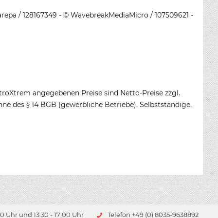
karepa / 128167349 - © WavebreakMediaMicro / 107509621 -
stroXtrem angegebenen Preise sind Netto-Preise zzgl.
ne des § 14 BGB (gewerbliche Betriebe), Selbstständige,
0 Uhr und 13:30 - 17:00 Uhr
Telefon +49 (0) 8035-9638892