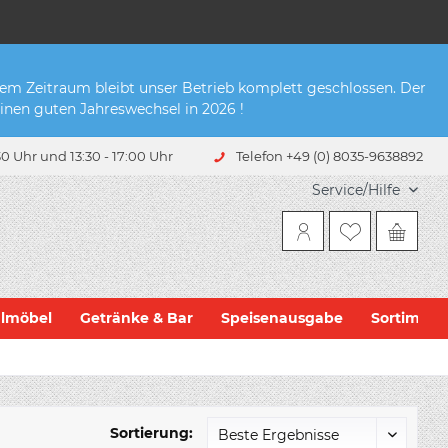
sem Zeitraum bleibt unser Betrieb komplett geschlossen. Der
inen guten Jahreswechsel in 2026 !
0 Uhr und 13:30 - 17:00 Uhr
Telefon +49 (0) 8035-9638892
Service/Hilfe
hlmöbel
Getränke & Bar
Speisenausgabe
Sortiment
Sortierung: