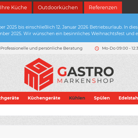
 Ihre Küche
Outdoorküchen
Referenzen
2025 bis einschließlich 12. Januar 2026 Betriebsurlaub. In die
zember 2025. Wir wünschen ein besinnliches Weihnachtsfest und e
Professionelle und persönliche Beratung
Mo-Do 09:00 - 12:3
chgeräte
Küchengeräte
Kühlen
Spülen
Edelsta