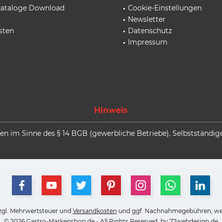
rkataloge Download
Cookie-Einstellungen
Newsletter
sten
Datenschutz
Impressum
Hinweis
 im Sinne des § 14 BGB (gewerbliche Betriebe), Selbstständige,
 zzgl. Mehrwertsteuer und
Versandkosten
und ggf. Nachnahmegebühren, wen
© 2026 Gastro-Markenshop.de - All Rights Reserved. by
77webdesign.de