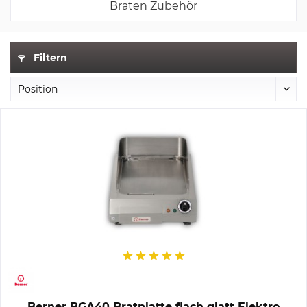
Braten Zubehör
Filtern
Berner BGA40 Bratplatte flach glatt Elektro