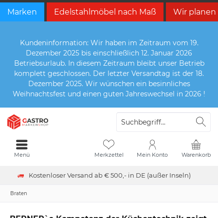
Marken
Edelstahlmöbel nach Maß
Wir planen
Kundeninformation: Wir haben im Zeitraum vom 19.
Dezember 2025 bis einschließlich 12. Januar 2026
Betriebsurlaub. In diesem Zeitraum bleibt unser Betrieb
komplett geschlossen. Der letzter Versandtag ist der 18.
Dezember 2025. Wir wünschen ein besinnliches
Weihnachtsfest und einen guten Jahreswechsel in 2026 !
Menü
Merkzettel
Mein Konto
Warenkorb
Kostenloser Versand ab € 500,- in DE (außer Inseln)
Braten