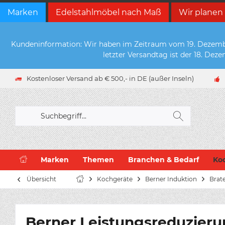
Marken
Edelstahlmöbel nach Maß
Wir planen
Kundeninformation: Wir haben im Zeitraum vom 19. Dezember 
letzter Versandtag ist der 18. De
Kostenloser Versand ab € 500,- in DE (außer Inseln)
Marken
Themen
Branchen & Bedarf
Ko
Übersicht
Kochgeräte
Berner Induktion
Brat
Berner Leistungsreduzieru