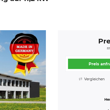
Pre
zz
Preis anf
Vergleichen
Her