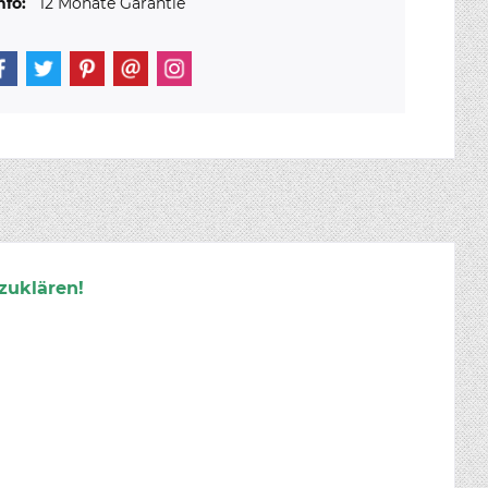
nfo:
12 Monate Garantie
zuklären!