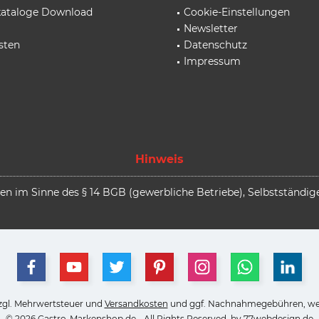
rkataloge Download
Cookie-Einstellungen
Newsletter
sten
Datenschutz
Impressum
Hinweis
 im Sinne des § 14 BGB (gewerbliche Betriebe), Selbstständige,
 zzgl. Mehrwertsteuer und
Versandkosten
und ggf. Nachnahmegebühren, wen
© 2026 Gastro-Markenshop.de - All Rights Reserved. by
77webdesign.de