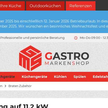
 Ihre Küche
Outdoorküchen
Referenzen
2025 bis einschließlich 12. Januar 2026 Betriebsurlaub. In die
zember 2025. Wir wünschen ein besinnliches Weihnachtsfest und e
Professionelle und persönliche Beratung
Mo-Do 09:00 - 12:3
chgeräte
Küchengeräte
Kühlen
Spülen
Edelsta
en
Braten Zubehör
ng auf 11,2 kW