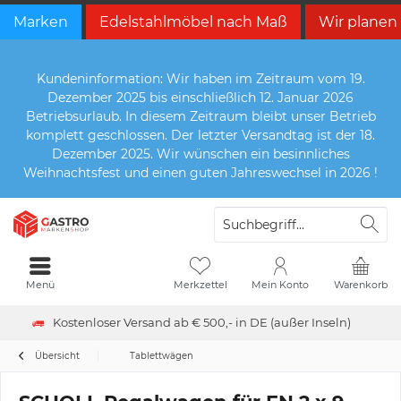
Marken
Edelstahlmöbel nach Maß
Wir planen
Kundeninformation: Wir haben im Zeitraum vom 19.
Dezember 2025 bis einschließlich 12. Januar 2026
Betriebsurlaub. In diesem Zeitraum bleibt unser Betrieb
komplett geschlossen. Der letzter Versandtag ist der 18.
Dezember 2025. Wir wünschen ein besinnliches
Weihnachtsfest und einen guten Jahreswechsel in 2026 !
Menü
Merkzettel
Mein Konto
Warenkorb
Kostenloser Versand ab € 500,- in DE (außer Inseln)
Übersicht
Tablettwägen