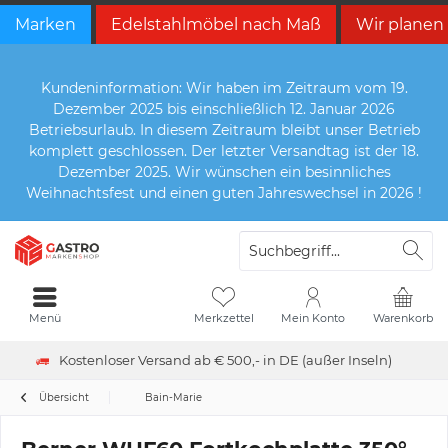
Marken
Edelstahlmöbel nach Maß
Wir planen
Kundeninformation: Wir haben im Zeitraum vom 19.
Dezember 2025 bis einschließlich 12. Januar 2026
Betriebsurlaub. In diesem Zeitraum bleibt unser Betrieb
komplett geschlossen. Der letzter Versandtag ist der 18.
Dezember 2025. Wir wünschen ein besinnliches
Weihnachtsfest und einen guten Jahreswechsel in 2026 !
Menü
Merkzettel
Mein Konto
Warenkorb
Kostenloser Versand ab € 500,- in DE (außer Inseln)
Übersicht
Bain-Marie