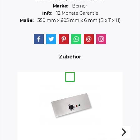
Marke:
Berner
Info:
12 Monate Garantie
Maße:
350 mm
x
605 mm
x
6 mm
(B x T x H)
Zubehör