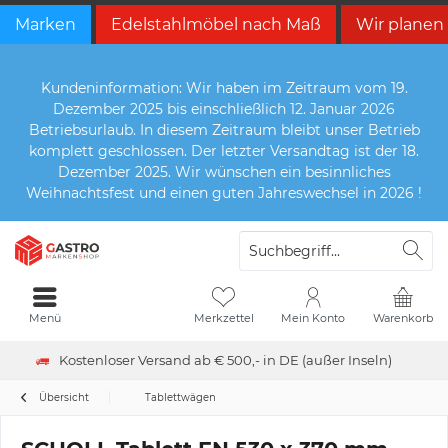
Marken
Edelstahlmöbel nach Maß
Wir planen
Kundeninformation: Wir haben im Zeitraum vom 19.
Dezember 2025 bis einschließlich 12. Januar 2026
Betriebsurlaub. In diesem Zeitraum bleibt unser Betrieb
komplett geschlossen. Der letzter Versandtag ist der 18.
Dezember 2025. Wir wünschen ein besinnliches
Weihnachtsfest und einen guten Jahreswechsel in 2026 !
Menü
Merkzettel
Mein Konto
Warenkorb
Kostenloser Versand ab € 500,- in DE (außer Inseln)
Übersicht
Tablettwägen