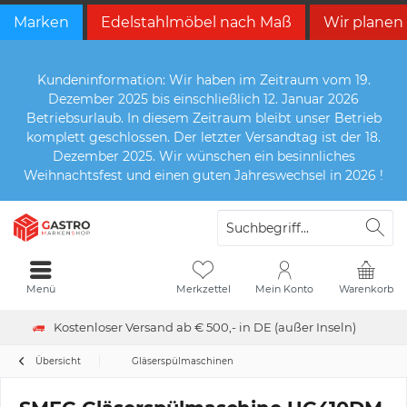
Marken
Edelstahlmöbel nach Maß
Wir planen
Kundeninformation: Wir haben im Zeitraum vom 19.
Dezember 2025 bis einschließlich 12. Januar 2026
Betriebsurlaub. In diesem Zeitraum bleibt unser Betrieb
komplett geschlossen. Der letzter Versandtag ist der 18.
Dezember 2025. Wir wünschen ein besinnliches
Weihnachtsfest und einen guten Jahreswechsel in 2026 !
Menü
Merkzettel
Mein Konto
Warenkorb
Kostenloser Versand ab € 500,- in DE (außer Inseln)
Übersicht
Gläserspülmaschinen