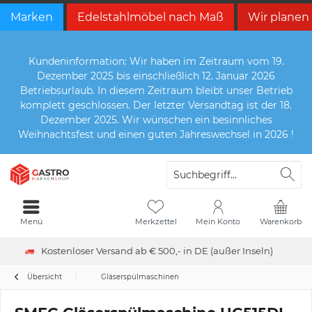
Marken
Edelstahlmöbel nach Maß
Wir planen
Kundeninformation: Wir haben im Zeitraum vom 19.
Dezember 2025 bis einschließlich 12. Januar 2026
Betriebsurlaub. In diesem Zeitraum bleibt unser Betrieb
komplett geschlossen. Der letzter Versandtag ist der 18.
Dezember 2025. Wir wünschen ein besinnliches
Weihnachtsfest und einen guten Jahreswechsel in 2026 !
Menü
Merkzettel
Mein Konto
Warenkorb
Kostenloser Versand ab € 500,- in DE (außer Inseln)
Übersicht
Gläserspülmaschinen