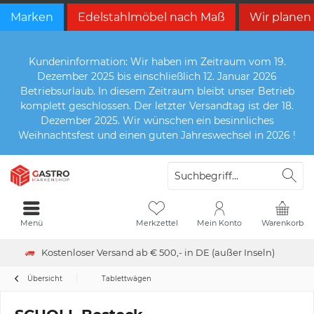
Marken
Edelstahlmöbel nach Maß
Wir planen
Kundeninformation: Wir haben im Zeitraum vom 19.
Dezember 2025 bis einschließlich 12. Januar 2026
Betriebsurlaub. In diesem Zeitraum bleibt unser Betrieb
komplett geschlossen. Der letzter Versandtag ist der 18.
Dezember 2025. Wir wünschen ein besinnliches
Weihnachtsfest und einen guten Jahreswechsel in 2026 !
Menü
Merkzettel
Mein Konto
Warenkorb
Kostenloser Versand ab € 500,- in DE (außer Inseln)
Übersicht
Tablettwägen