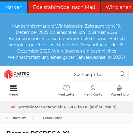
Marken
Edelstahlmöbel nach Maß
Wir planen
Kundeninformation: Wir haben im Zeitraum vom 19.
Dezember 2025 bis einschließlich 12. Januar 2026
Betriebsurlaub. In diesem Zeitraum bleibt unser Betrieb
komplett geschlossen. Der letzter Versandtag ist der 18.
Dezember 2025. Wir wünschen ein besinnliches
Weihnachtsfest und einen guten Jahreswechsel in 2026 !
Menü
Merkzettel
Mein Konto
Warenkorb
Kostenloser Versand ab € 500,- in DE (außer Inseln)
Übersicht
Ceran Herde