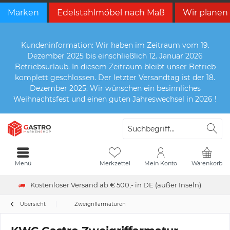
Marken
Edelstahlmöbel nach Maß
Wir planen
Kundeninformation: Wir haben im Zeitraum vom 19.
Dezember 2025 bis einschließlich 12. Januar 2026
Betriebsurlaub. In diesem Zeitraum bleibt unser Betrieb
komplett geschlossen. Der letzter Versandtag ist der 18.
Dezember 2025. Wir wünschen ein besinnliches
Weihnachtsfest und einen guten Jahreswechsel in 2026 !
Menü
Merkzettel
Mein Konto
Warenkorb
Kostenloser Versand ab € 500,- in DE (außer Inseln)
Übersicht
Zweigriffarmaturen