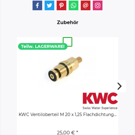
Zubehör
Teilw. LAGERWARE!
T
KWC Ventiloberteil M 20 x 1,25 Flachdichtung...
KWC
25,00 € *