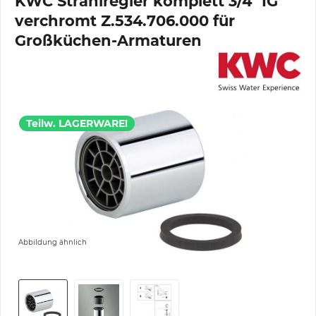
KWC Strahlregler komplett 3/4" IG
verchromt Z.534.706.000 für
Großküchen-Armaturen
Teilw. LAGERWARE!
Abbildung ähnlich