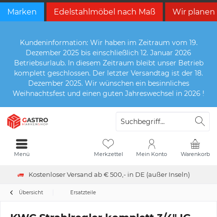
Marken
Edelstahlmöbel nach Maß
Wir planen
Kundeninformation: Wir haben im Zeitraum vom 19.
Dezember 2025 bis einschließlich 12. Januar 2026
Betriebsurlaub. In diesem Zeitraum bleibt unser Betrieb
komplett geschlossen. Der letzter Versandtag ist der 18.
Dezember 2025. Wir wünschen ein besinnliches
Weihnachtsfest und einen guten Jahreswechsel in 2026 !
Menü
Merkzettel
Mein Konto
Warenkorb
Kostenloser Versand ab € 500,- in DE (außer Inseln)
Übersicht
Ersatzteile