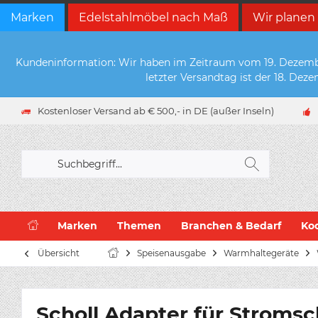
Marken
Edelstahlmöbel nach Maß
Wir planen
Kundeninformation: Wir haben im Zeitraum vom 19. Dezember 
letzter Versandtag ist der 18. De
Kostenloser Versand ab € 500,- in DE (außer Inseln)
Marken
Themen
Branchen & Bedarf
Ko
Übersicht
Speisenausgabe
Warmhaltegeräte
Scholl Adapter für Stroms