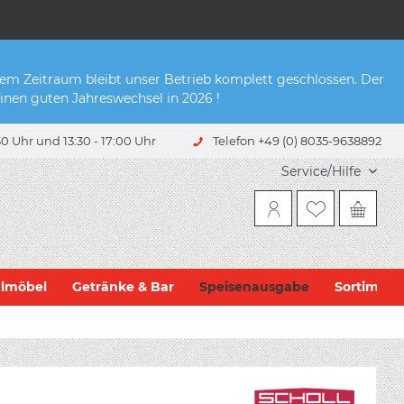
sem Zeitraum bleibt unser Betrieb komplett geschlossen. Der
inen guten Jahreswechsel in 2026 !
0 Uhr und 13:30 - 17:00 Uhr
Telefon +49 (0) 8035-9638892
Service/Hilfe
hlmöbel
Getränke & Bar
Speisenausgabe
Sortiment