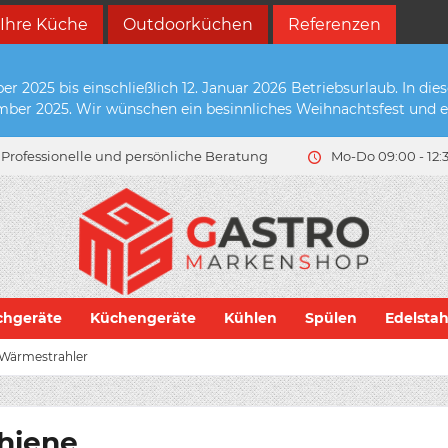
 Ihre Küche
Outdoorküchen
Referenzen
2025 bis einschließlich 12. Januar 2026 Betriebsurlaub. In die
zember 2025. Wir wünschen ein besinnliches Weihnachtsfest und e
Professionelle und persönliche Beratung
Mo-Do 09:00 - 12:3
chgeräte
Küchengeräte
Kühlen
Spülen
Edelsta
Wärmestrahler
chiene