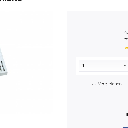
4
zz
Vergleichen
I