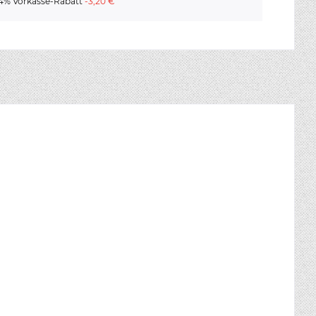
4% Vorkasse-Rabatt
-3,20 €