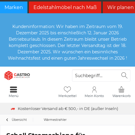
Marken
Edelstahlmöbel nach Maß
Wir planen
Kundeninformation: Wir haben im Zeitraum vom 19.
Dezember 2025 bis einschließlich 12. Januar 2026
Betriebsurlaub. In diesem Zeitraum bleibt unser Betrieb
komplett geschlossen. Der letzter Versandtag ist der 18.
Dezember 2025. Wir wünschen ein besinnliches
Weihnachtsfest und einen guten Jahreswechsel in 2026 !
Menü
Merkzettel
Mein Konto
Warenkorb
Kostenloser Versand ab € 500,- in DE (außer Inseln)
Übersicht
Wärmestrahler