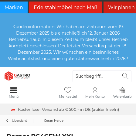
Marken
Edelstahlmöbel nach Maß
Wir planen
Kundeninformation: Wir haben im Zeitraum vom 19.
Dezember 2025 bis einschließlich 12. Januar 2026
Betriebsurlaub. In diesem Zeitraum bleibt unser Betrieb
komplett geschlossen. Der letzter Versandtag ist der 18.
Dezember 2025. Wir wünschen ein besinnliches
Weihnachtsfest und einen guten Jahreswechsel in 2026 !
Menü
Merkzettel
Mein Konto
Warenkorb
Kostenloser Versand ab € 500,- in DE (außer Inseln)
Übersicht
Ceran Herde