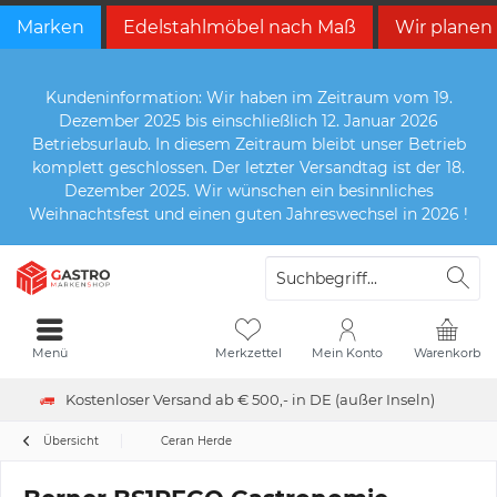
Marken
Edelstahlmöbel nach Maß
Wir planen
Kundeninformation: Wir haben im Zeitraum vom 19.
Dezember 2025 bis einschließlich 12. Januar 2026
Betriebsurlaub. In diesem Zeitraum bleibt unser Betrieb
komplett geschlossen. Der letzter Versandtag ist der 18.
Dezember 2025. Wir wünschen ein besinnliches
Weihnachtsfest und einen guten Jahreswechsel in 2026 !
Menü
Merkzettel
Mein Konto
Warenkorb
Kostenloser Versand ab € 500,- in DE (außer Inseln)
Übersicht
Ceran Herde