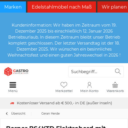
Marken
Edelstahlmöbel nach Maß
Wir planen
Kundeninformation: Wir haben im Zeitraum vom 19.
Dezember 2025 bis einschließlich 12. Januar 2026
Betriebsurlaub. In diesem Zeitraum bleibt unser Betrieb
komplett geschlossen. Der letzter Versandtag ist der 18.
Dezember 2025. Wir wünschen ein besinnliches
Weihnachtsfest und einen guten Jahreswechsel in 2026 !
Menü
Merkzettel
Mein Konto
Warenkorb
Kostenloser Versand ab € 500,- in DE (außer Inseln)
Übersicht
Ceran Herde