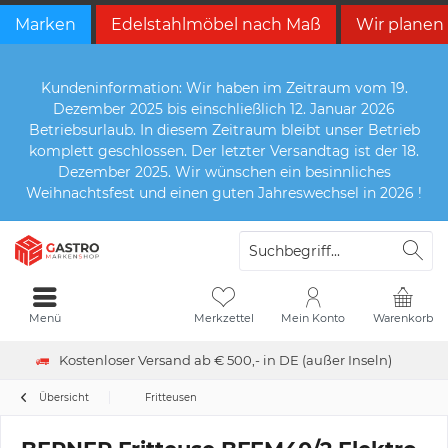
Marken
Edelstahlmöbel nach Maß
Wir planen
Kundeninformation: Wir haben im Zeitraum vom 19.
Dezember 2025 bis einschließlich 12. Januar 2026
Betriebsurlaub. In diesem Zeitraum bleibt unser Betrieb
komplett geschlossen. Der letzter Versandtag ist der 18.
Dezember 2025. Wir wünschen ein besinnliches
Weihnachtsfest und einen guten Jahreswechsel in 2026 !
Menü
Merkzettel
Mein Konto
Warenkorb
Kostenloser Versand ab € 500,- in DE (außer Inseln)
Übersicht
Fritteusen