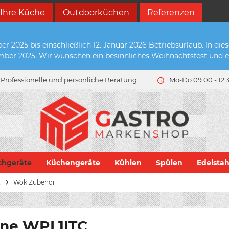
 Ihre Küche
Outdoorküchen
Referenzen
2025 bis einschließlich 12. Januar 2026 Betriebsurlaub. In die
zember 2025. Wir wünschen ein besinnliches Weihnachtsfest und e
Professionelle und persönliche Beratung
Mo-Do 09:00 - 12:3
chgeräte
Küchengeräte
Kühlen
Spülen
Edelsta
K
Wok Zubehör
nne WPL1ITC