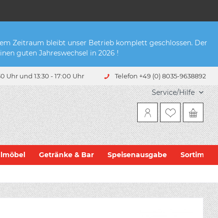
sem Zeitraum bleibt unser Betrieb komplett geschlossen. Der
inen guten Jahreswechsel in 2026 !
0 Uhr und 13:30 - 17:00 Uhr
Telefon +49 (0) 8035-9638892
Service/Hilfe
hlmöbel
Getränke & Bar
Speisenausgabe
Sortiment