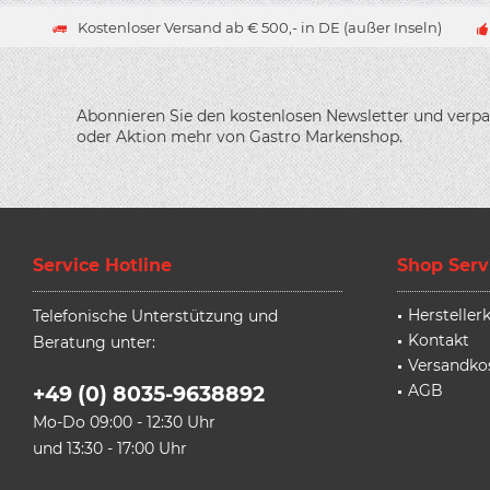
Kostenloser Versand ab € 500,- in DE (außer Inseln)
Abonnieren Sie den kostenlosen Newsletter und verpa
oder Aktion mehr von Gastro Markenshop.
Service Hotline
Shop Serv
Herstelle
Telefonische Unterstützung und
Kontakt
Beratung unter:
Versandko
AGB
+49 (0) 8035-9638892
Mo-Do 09:00 - 12:30 Uhr
und 13:30 - 17:00 Uhr