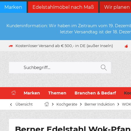
Marken
Edelstahlmöbel nach Maß
Wir planen
Kundeninformation: Wir haben im Zeitraum vom 19. Dezember 
letzter Versandtag ist der 18. De
Kostenloser Versand ab € 500,- in DE (außer Inseln)
Marken
Themen
Branchen & Bedarf
Ko
Übersicht
Kochgeräte
Berner Induktion
WO
Berner Edelstahl Wok-Pfa