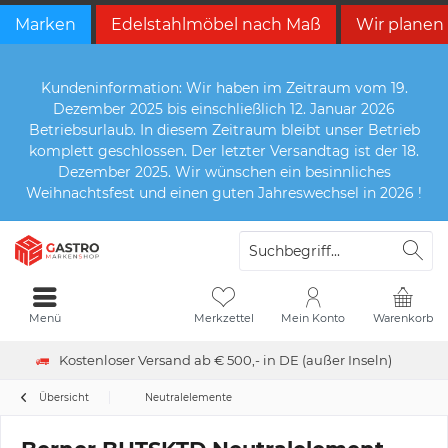
Marken
Edelstahlmöbel nach Maß
Wir planen
Kundeninformation: Wir haben im Zeitraum vom 19.
Dezember 2025 bis einschließlich 12. Januar 2026
Betriebsurlaub. In diesem Zeitraum bleibt unser Betrieb
komplett geschlossen. Der letzter Versandtag ist der 18.
Dezember 2025. Wir wünschen ein besinnliches
Weihnachtsfest und einen guten Jahreswechsel in 2026 !
Menü
Merkzettel
Mein Konto
Warenkorb
Kostenloser Versand ab € 500,- in DE (außer Inseln)
Übersicht
Neutralelemente