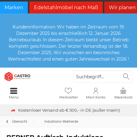
Marken
Edelstahlmöbel nach Maß
Wir planen
Kundeninformation: Wir haben im Zeitraum vom 19.
Dezember 2025 bis einschließlich 12. Januar 2026
Betriebsurlaub. In diesem Zeitraum bleibt unser Betrieb
komplett geschlossen. Der letzter Versandtag ist der 18.
Dezember 2025. Wir wünschen ein besinnliches
Weihnachtsfest und einen guten Jahreswechsel in 2026 !
Menü
Merkzettel
Mein Konto
Warenkorb
Kostenloser Versand ab € 500,- in DE (außer Inseln)
Übersicht
Induktions-Wokherde