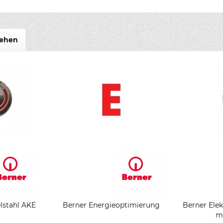
sehen
lstahl AKE
Berner Energieoptimierung
Berner Ele
mi