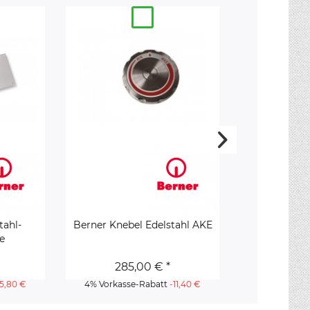
tahl-
Berner Knebel Edelstahl AKE
Berner Ener
e
285,00 € *
145
-5,80 €
4% Vorkasse-Rabatt
-11,40 €
4% Vorkass