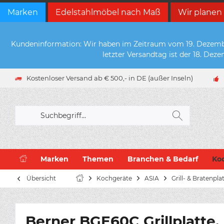
Marken
Edelstahlmöbel nach Maß
Wir planen
Kundeninformation: Wir haben im Zeitraum vom 19. Dezember 
letzter Versandtag ist der 18. De
Kostenloser Versand ab € 500,- in DE (außer Inseln)
Marken
Themen
Branchen & Bedarf
Ko
Übersicht
Kochgeräte
ASIA
Grill- & Bratenpla
Berner BGE60C Grillplatte, 