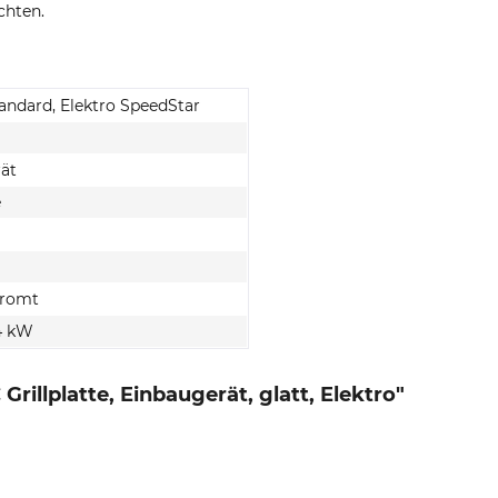
chten.
tandard, Elektro SpeedStar
ät
e
hromt
,4 kW
illplatte, Einbaugerät, glatt, Elektro"