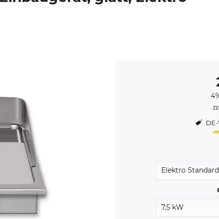
4%
zz
DE-V