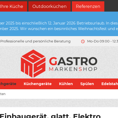
 Ihre Küche
Outdoorküchen
Referenzen
2025 bis einschließlich 12. Januar 2026 Betriebsurlaub. In die
zember 2025. Wir wünschen ein besinnliches Weihnachtsfest und e
Professionelle und persönliche Beratung
Mo-Do 09:00 - 12:3
chgeräte
Küchengeräte
Kühlen
Spülen
Edelsta
tten
Einbaugerät, glatt, Elektro