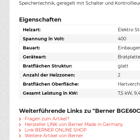
Speichertechnik, geregelt mit Schalter und Kontrollleu
Eigenschaften
Heizart:
Elektro S
Spannung in Volt:
400
Bauart:
Einbauger
Geräteart:
Bratplatt
Bratflächen Struktur:
glatt
Anzahl der Heizzonen:
2
Bratflächen Oberfläche:
Hartverc
Gesamt Leistung in KW:
7,5 kW, 9
Weiterführende Links zu "Berner BGE60C Gr
Fragen zum Artikel?
Hersteller LINK von Berner Made in Germany
Link BERNER ONLINE SHOP
Weitere Artikel von Berner