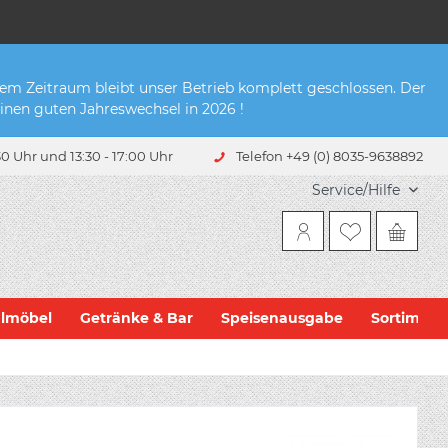
sem Zeitraum bleibt unser Betrieb komplett geschlossen. Der
inen guten Jahreswechsel in 2026 !
0 Uhr und 13:30 - 17:00 Uhr
Telefon +49 (0) 8035-9638892
Service/Hilfe
hlmöbel
Getränke & Bar
Speisenausgabe
Sortiment