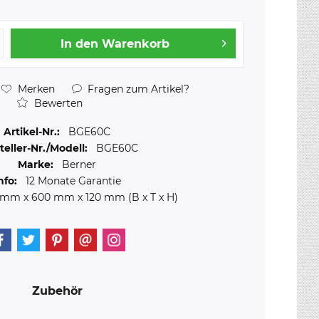
In den
Warenkorb
Merken
Fragen zum Artikel?
Bewerten
Artikel-Nr.:
BGE60C
teller-Nr./Modell:
BGE60C
Marke:
Berner
nfo:
12 Monate Garantie
 mm
x
600 mm
x
120 mm
(B x T x H)
Zubehör