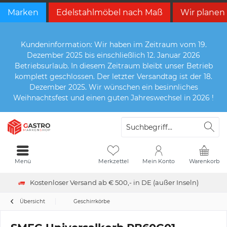
Marken
Edelstahlmöbel nach Maß
Wir planen
Kundeninformation: Wir haben im Zeitraum vom 19.
Dezember 2025 bis einschließlich 12. Januar 2026
Betriebsurlaub. In diesem Zeitraum bleibt unser Betrieb
komplett geschlossen. Der letzter Versandtag ist der 18.
Dezember 2025. Wir wünschen ein besinnliches
Weihnachtsfest und einen guten Jahreswechsel in 2026 !
Menü
Merkzettel
Mein Konto
Warenkorb
Kostenloser Versand ab € 500,- in DE (außer Inseln)
Übersicht
Geschirrkörbe