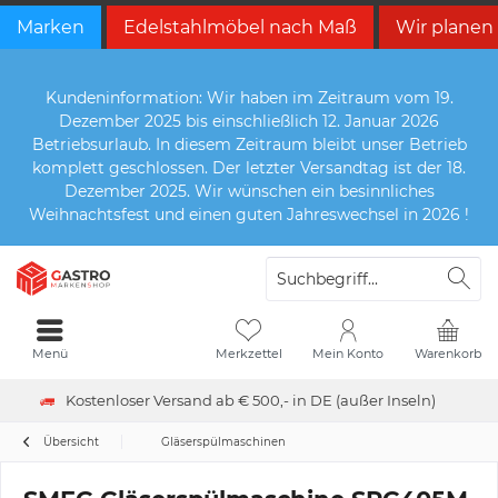
Marken
Edelstahlmöbel nach Maß
Wir planen
Kundeninformation: Wir haben im Zeitraum vom 19.
Dezember 2025 bis einschließlich 12. Januar 2026
Betriebsurlaub. In diesem Zeitraum bleibt unser Betrieb
komplett geschlossen. Der letzter Versandtag ist der 18.
Dezember 2025. Wir wünschen ein besinnliches
Weihnachtsfest und einen guten Jahreswechsel in 2026 !
Menü
Merkzettel
Mein Konto
Warenkorb
Kostenloser Versand ab € 500,- in DE (außer Inseln)
Übersicht
Gläserspülmaschinen