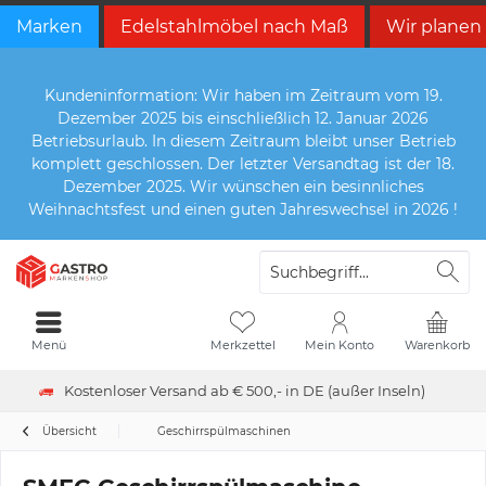
Marken
Edelstahlmöbel nach Maß
Wir planen
Kundeninformation: Wir haben im Zeitraum vom 19.
Dezember 2025 bis einschließlich 12. Januar 2026
Betriebsurlaub. In diesem Zeitraum bleibt unser Betrieb
komplett geschlossen. Der letzter Versandtag ist der 18.
Dezember 2025. Wir wünschen ein besinnliches
Weihnachtsfest und einen guten Jahreswechsel in 2026 !
Menü
Merkzettel
Mein Konto
Warenkorb
Kostenloser Versand ab € 500,- in DE (außer Inseln)
Übersicht
Geschirrspülmaschinen