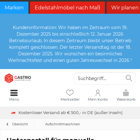
Marken
Edelstahlmöbel nach Maß
Wir planen
Kundeninformation: Wir haben im Zeitraum vom 19.
Dezember 2025 bis einschließlich 12. Januar 2026
Betriebsurlaub. In diesem Zeitraum bleibt unser Betrieb
komplett geschlossen. Der letzter Versandtag ist der 18.
Dezember 2025. Wir wünschen ein besinnliches
Weihnachtsfest und einen guten Jahreswechsel in 2026 !
Menü
Merkzettel
Mein Konto
Warenkorb
Kostenloser Versand ab € 500,- in DE (außer Inseln)
Übersicht
Aufschnittmaschinen