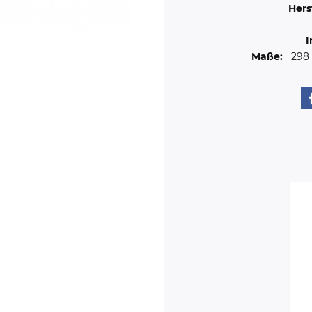
Hers
I
Maße:
29