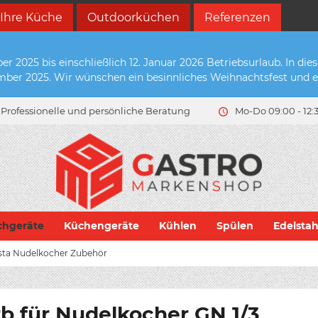
 Ihre Küche
Outdoorküchen
Referenzen
2025 bis einschließlich 12. Januar 2026 Betriebsurlaub. In die
zember 2025. Wir wünschen ein besinnliches Weihnachtsfest und e
Professionelle und persönliche Beratung
Mo-Do 09:00 - 12:3
chgeräte
Küchengeräte
Kühlen
Spülen
Edelsta
sta Nudelkocher Zubehör
 für Nudelkocher GN 1/3