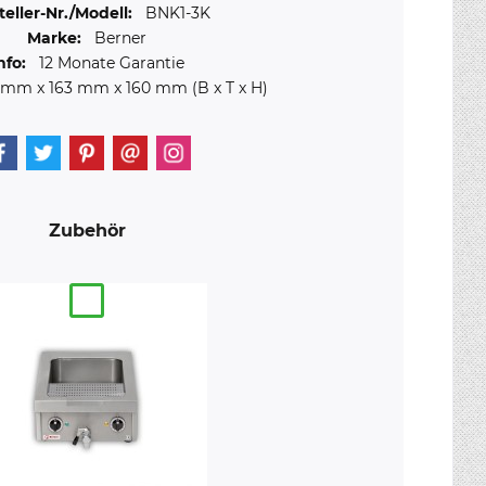
teller-Nr./Modell:
BNK1-3K
Marke:
Berner
nfo:
12 Monate Garantie
8 mm
x
163 mm
x
160 mm
(B x T x H)
Zubehör