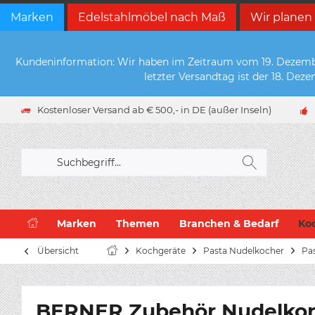
Marken
Edelstahlmöbel nach Maß
Wir planen
Kundeninformation: Wir haben im Zeitraum vom 19. Dezember 
letzter Versandtag ist der 18. De
Kostenloser Versand ab € 500,- in DE (außer Inseln)
Marken
Themen
Branchen & Bedarf
Ko
Übersicht
Kochgeräte
Pasta Nudelkocher
Pa
BERNER Zubehör Nudelkorb