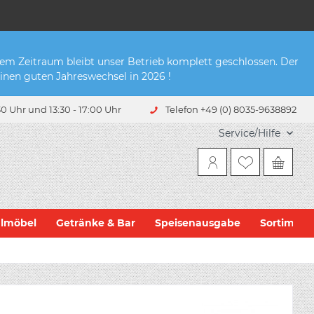
sem Zeitraum bleibt unser Betrieb komplett geschlossen. Der
inen guten Jahreswechsel in 2026 !
0 Uhr und 13:30 - 17:00 Uhr
Telefon +49 (0) 8035-9638892
Service/Hilfe
hlmöbel
Getränke & Bar
Speisenausgabe
Sortiment