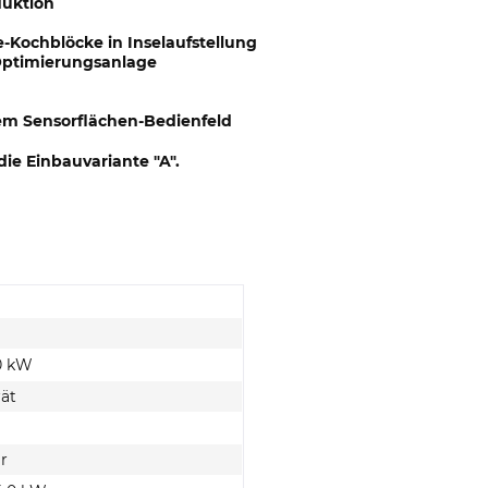
duktion
-Kochblöcke in Inselaufstellung
-Optimierungsanlage
tem Sensorflächen-Bedienfeld
ie Einbauvariante "
A
".
,0 kW
ät
r