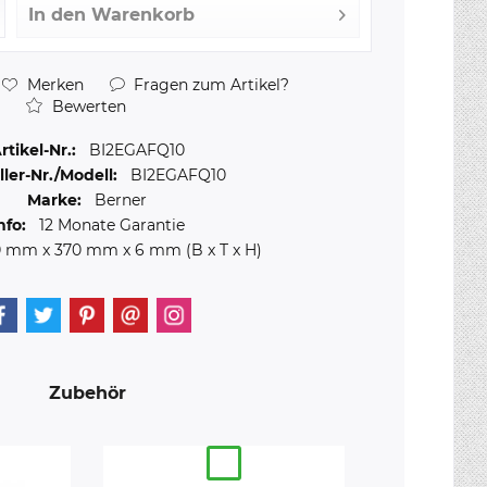
In den
Warenkorb
Merken
Fragen zum Artikel?
Bewerten
rtikel-Nr.:
BI2EGAFQ10
ller-Nr./Modell:
BI2EGAFQ10
Marke:
Berner
nfo:
12 Monate Garantie
0 mm
x
370 mm
x
6 mm
(B x T x H)
Zubehör