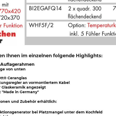
n Ihnen im einzelnen folgende Highlights:
l-Auflagerahmen
age von unten
ott® Ceranglas
stungsregler an vormontiertem Kabel
er Glaskeramik angezeigt
t "Made in Germany"
ionen und Zubehör erhältlich:
tionsgenerator bei Platzmangel unter dem Kochfeld