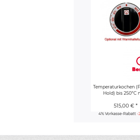
Temperaturkochen (F
Hold) bis 250°C m
515,00 € *
4% Vorkasse-Rabatt
-