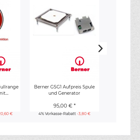
ullrange
Berner GSG1 Aufpreis Spule
Berner ES
it...
und Generator
Schal
95,00 € *
145
20,60 €
4% Vorkasse-Rabatt
-3,80 €
4% Vorkass