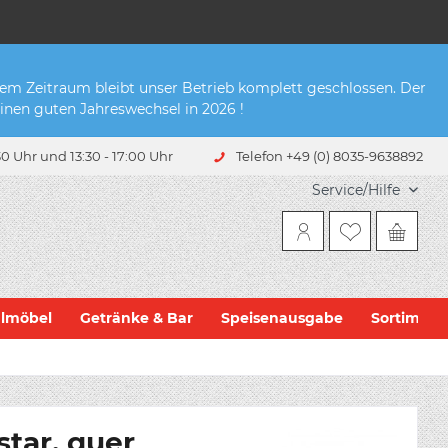
sem Zeitraum bleibt unser Betrieb komplett geschlossen. Der
inen guten Jahreswechsel in 2026 !
0 Uhr und 13:30 - 17:00 Uhr
Telefon +49 (0) 8035-9638892
Service/Hilfe
hlmöbel
Getränke & Bar
Speisenausgabe
Sortiment
tar, quer