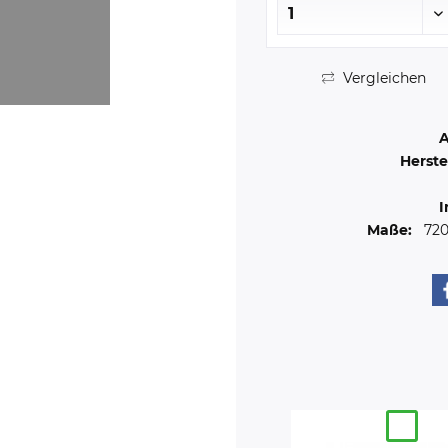
Vergleichen
A
Herste
I
Maße:
72