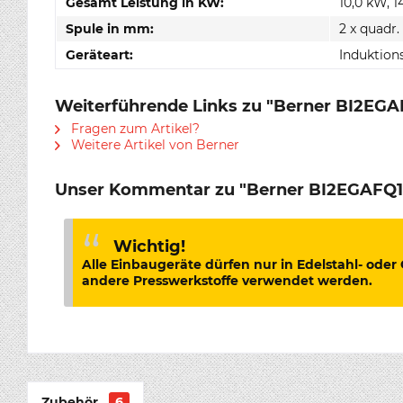
Gesamt Leistung in KW:
10,0 kW, 
Spule in mm:
2 x quadr
Geräteart:
Induktion
Weiterführende Links zu "Berner BI2EGAF
Fragen zum Artikel?
Weitere Artikel von Berner
Unser Kommentar zu "Berner BI2EGAFQ10,
Wichtig!
Alle Einbaugeräte dürfen nur in Edelstahl- oder
andere Presswerkstoffe verwendet werden.
Zubehör
6