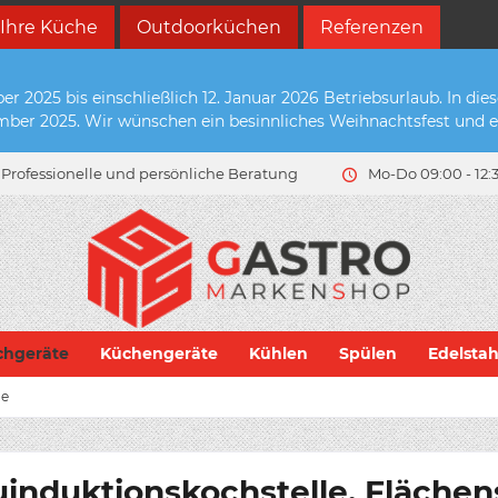
 Ihre Küche
Outdoorküchen
Referenzen
2025 bis einschließlich 12. Januar 2026 Betriebsurlaub. In die
zember 2025. Wir wünschen ein besinnliches Weihnachtsfest und e
Professionelle und persönliche Beratung
Mo-Do 09:00 - 12:3
chgeräte
Küchengeräte
Kühlen
Spülen
Edelsta
de
induktionskochstelle, Flächens