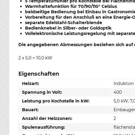
5 Temperaturfühler pro Kochstelle bei Flächenin
Warmhaltefunktion für 70/90/110° Celsius
beidseitige Bedienung bei Einbau in Gastronomie
Vorbereitung für den Anschluß an eine Energie
separate Edelstahl-Schalterblende
Bedienknebel in Silber- oder Goldoptik
Vollelektronische Leistungsregelung mit separa
Die angegebenen Abmessungen beziehen sich auf d
2 x 5,0 = 10,0 kW
Eigenschaften
Heizart:
Induktion
Spannung in Volt:
400
Leistung pro Kochstelle in kW:
5,0 kW, 7
Bauart:
Einbauger
Anzahl der Heizzonen:
2
Spulenausführung:
flächensta