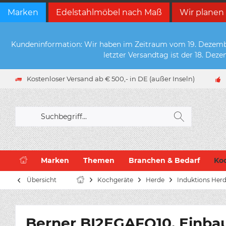
Marken
Edelstahlmöbel nach Maß
Wir planen
Kundeninformation: Wir haben im Zeitraum vom 19. Dezember 
letzter Versandtag ist der 18. De
Kostenloser Versand ab € 500,- in DE (außer Inseln)
Marken
Themen
Branchen & Bedarf
Ko
Übersicht
Kochgeräte
Herde
Induktions Her
Berner BI2EGAFQ10, Einbau