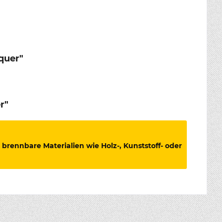
quer"
r"
brennbare Materialien wie Holz-, Kunststoff- oder