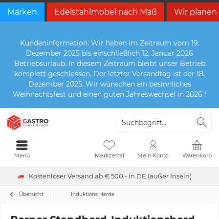
Marken
Edelstahlmöbel nach Maß
Wir planen
Kundeninformation: Wir haben im Zeitraum vom 19.
Dezember 2025 bis einschließlich 12. Januar 2026
Betriebsurlaub. In diesem Zeitraum bleibt unser Betrieb
komplett geschlossen. Der letzter Versandtag ist der 18.
Dezember 2025. Wir wünschen ein besinnliches
Weihnachtsfest und einen guten Jahreswechsel in 2026 !
Menü
Merkzettel
Mein Konto
Warenkorb
Kostenloser Versand ab € 500,- in DE (außer Inseln)
Übersicht
Induktions Herde