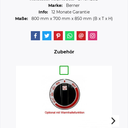
Marke:
Berner
Info:
12 Monate Garantie
Maße:
800 mm
x
700 mm
x
850 mm
(B x T x H)
Zubehör