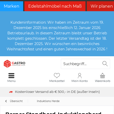
Marken
Edelstahlmöbel nach Maß
Wir planen
Kundeninformation: Wir haben im Zeitraum vom 19.
Dezember 2025 bis einschließlich 12. Januar 2026
Betriebsurlaub. In diesem Zeitraum bleibt unser Betrieb
komplett geschlossen. Der letzter Versandtag ist der 18.
Dezember 2025. Wir wünschen ein besinnliches
Weihnachtsfest und einen guten Jahreswechsel in 2026 !
Menü
Merkzettel
Mein Konto
Warenkorb
Kostenloser Versand ab € 500,- in DE (außer Inseln)
Übersicht
Induktions Herde