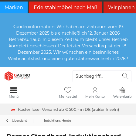
Marken
Edelstahlmöbel nach Maß
Wir planen
Kundeninformation: Wir haben im Zeitraum vom 19.
Dezember 2025 bis einschließlich 12. Januar 2026
Betriebsurlaub. In diesem Zeitraum bleibt unser Betrieb
komplett geschlossen. Der letzter Versandtag ist der 18.
Dezember 2025. Wir wünschen ein besinnliches
Weihnachtsfest und einen guten Jahreswechsel in 2026 !
Menü
Merkzettel
Mein Konto
Warenkorb
Kostenloser Versand ab € 500,- in DE (außer Inseln)
Übersicht
Induktions Herde