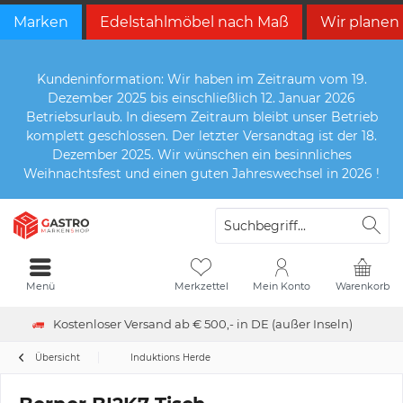
Marken
Edelstahlmöbel nach Maß
Wir planen
Kundeninformation: Wir haben im Zeitraum vom 19.
Dezember 2025 bis einschließlich 12. Januar 2026
Betriebsurlaub. In diesem Zeitraum bleibt unser Betrieb
komplett geschlossen. Der letzter Versandtag ist der 18.
Dezember 2025. Wir wünschen ein besinnliches
Weihnachtsfest und einen guten Jahreswechsel in 2026 !
Menü
Merkzettel
Mein Konto
Warenkorb
Kostenloser Versand ab € 500,- in DE (außer Inseln)
Übersicht
Induktions Herde