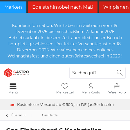
Marken
Edelstahlmöbel nach Maß
Wir planen
Kundeninformation: Wir haben im Zeitraum vom 19.
Dezember 2025 bis einschließlich 12. Januar 2026
Betriebsurlaub. In diesem Zeitraum bleibt unser Betrieb
komplett geschlossen. Der letzter Versandtag ist der 18.
Dezember 2025. Wir wünschen ein besinnliches
Weihnachtsfest und einen guten Jahreswechsel in 2026 !
Menü
Merkzettel
Mein Konto
Warenkorb
Kostenloser Versand ab € 500,- in DE (außer Inseln)
Übersicht
Gas Herde