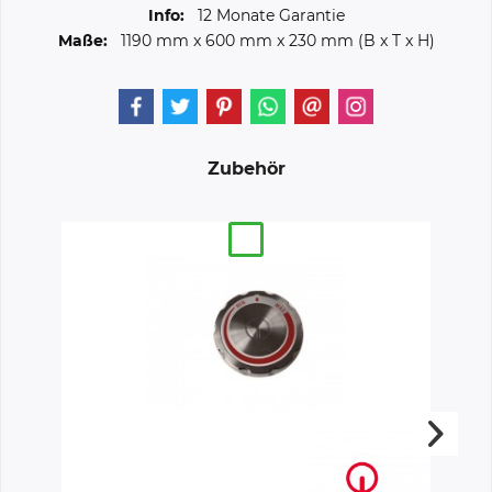
Info:
12 Monate Garantie
Maße:
1190 mm
x
600 mm
x
230 mm
(B x T x H)
Zubehör