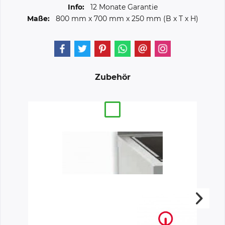
Info:
12 Monate Garantie
Maße:
800 mm
x
700 mm
x
250 mm
(B x T x H)
Zubehör