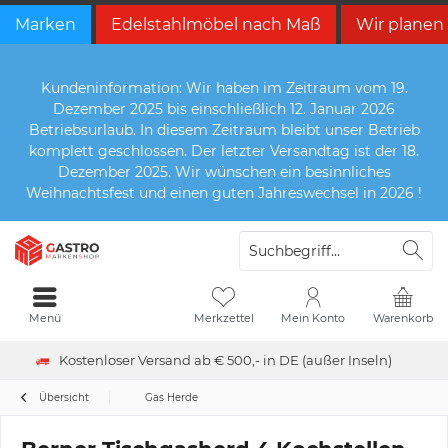
Marken
Edelstahlmöbel nach Maß
Wir planen
Kundeninformation: Wir haben im Zeitraum vom 19.
Dezember 2025 bis einschließlich 12. Januar 2026
Betriebsurlaub. In diesem Zeitraum bleibt unser Betrieb
komplett geschlossen. Der letzter Versandtag ist der 18.
Dezember 2025. Wir wünschen ein besinnliches
Weihnachtsfest und einen guten Jahreswechsel in 2026 !
Menü
Merkzettel
Mein Konto
Warenkorb
Kostenloser Versand ab € 500,- in DE (außer Inseln)
Übersicht
Gas Herde