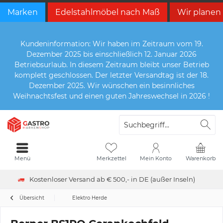
Marken
Edelstahlmöbel nach Maß
Wir planen
Kundeninformation: Wir haben im Zeitraum vom 19.
Dezember 2025 bis einschließlich 12. Januar 2026
Betriebsurlaub. In diesem Zeitraum bleibt unser Betrieb
komplett geschlossen. Der letzter Versandtag ist der 18.
Dezember 2025. Wir wünschen ein besinnliches
Weihnachtsfest und einen guten Jahreswechsel in 2026 !
Menü
Merkzettel
Mein Konto
Warenkorb
Kostenloser Versand ab € 500,- in DE (außer Inseln)
Übersicht
Elektro Herde