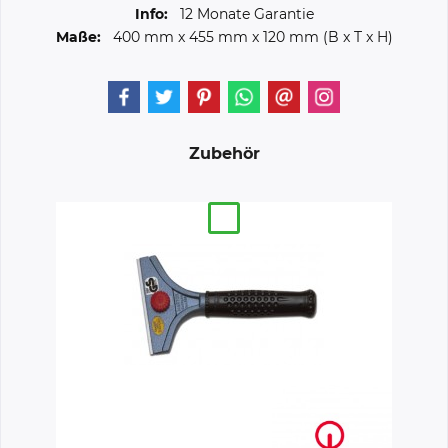
Info:
12 Monate Garantie
Maße:
400 mm
x
455 mm
x
120 mm
(B x T x H)
Zubehör