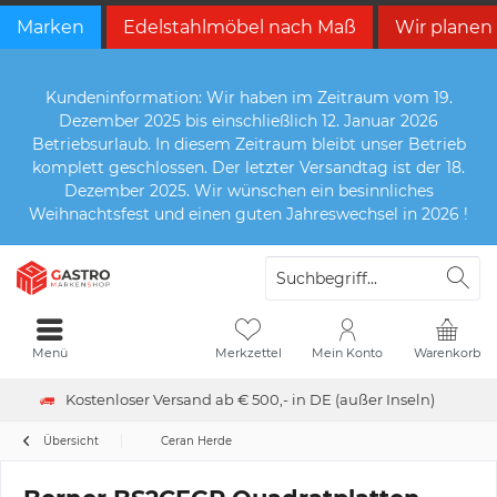
Marken
Edelstahlmöbel nach Maß
Wir planen
Kundeninformation: Wir haben im Zeitraum vom 19.
Dezember 2025 bis einschließlich 12. Januar 2026
Betriebsurlaub. In diesem Zeitraum bleibt unser Betrieb
komplett geschlossen. Der letzter Versandtag ist der 18.
Dezember 2025. Wir wünschen ein besinnliches
Weihnachtsfest und einen guten Jahreswechsel in 2026 !
Menü
Merkzettel
Mein Konto
Warenkorb
Kostenloser Versand ab € 500,- in DE (außer Inseln)
Übersicht
Ceran Herde